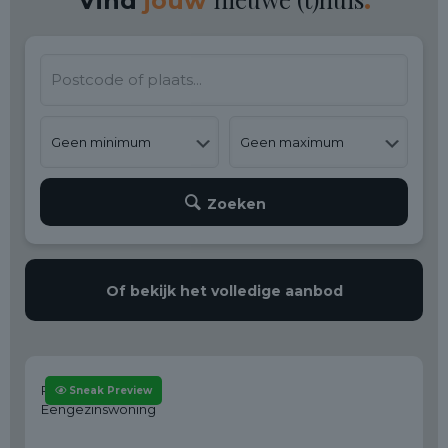
Vind
jouw
.
Zoeken
Of bekijk het
volledige aanbod
€ 570.000 - € 620.000
Reusel
Sneak Preview
Eengezinswoning