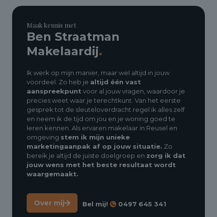
Maak kennis met
Ben Straatman
Makelaardij
.
Ik werk op mijn manier, maar wel altijd in jouw
voordeel. Zo heb je
altijd één vast
aanspreekpunt
voor al jouw vragen, waardoor je
precies weet waar je terechtkunt. Van het eerste
gesprek tot de sleuteloverdracht regel ik alles zelf
en neem ik de tijd om jou en je woning goed te
leren kennen. Als ervaren makelaar in Reusel en
omgeving
stem ik mijn unieke
marketingaanpak af op jouw situatie.
Zo
bereik je altijd de juiste doelgroep en
zorg ik dat
jouw wens met het beste resultaat wordt
waargemaakt.
Over mij
Bel mij!
0497 645 341