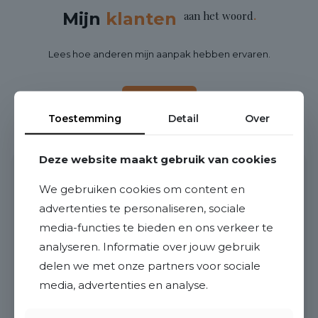
Mijn
klanten
aan het woord
.
Lees hoe anderen mijn aanpak hebben ervaren.
Reviews
Toestemming
Detail
Over
Deze website maakt gebruik van cookies
10
We gebruiken cookies om content en
advertenties te personaliseren, sociale
Wij zijn zeer tevreden over deze makelaar. Hij
media-functies te bieden en ons verkeer te
is deskundig en neemt altijd snel contact op.
analyseren. Informatie over jouw gebruik
Hij kon zich goed inleven in onze wensen en is
zeer vriendelijk. Kortom van het begin tot het
delen we met onze partners voor sociale
eind, van onze zoektocht naar een huis, zijn we
media, advertenties en analyse.
heel erg tevreden !
C de Ruiter
03-8-2026