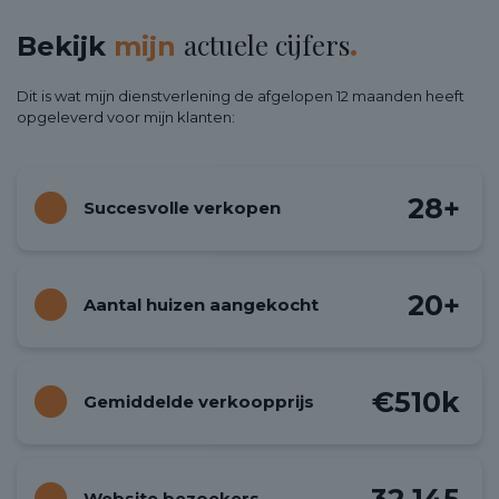
actuele cijfers
Bekijk
mijn
.
Dit is wat mijn dienstverlening de afgelopen 12 maanden heeft
opgeleverd voor mijn klanten:
28
+
Succesvolle verkopen
20
+
Aantal huizen aangekocht
€
510
k
Gemiddelde verkoopprijs
32,145
Website bezoekers