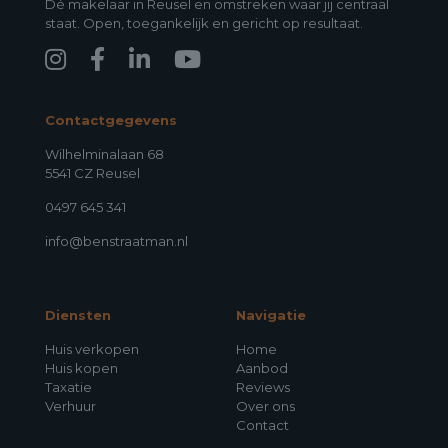
Dé makelaar in Reusel en omstreken waar jij centraal
staat. Open, toegankelijk en gericht op resultaat.
Contactgegevens
Wilhelminalaan 68
5541 CZ Reusel
0497 645 341
info@benstraatman.nl
Diensten
Navigatie
Huis verkopen
Home
Huis kopen
Aanbod
Taxatie
Reviews
Verhuur
Over ons
Contact