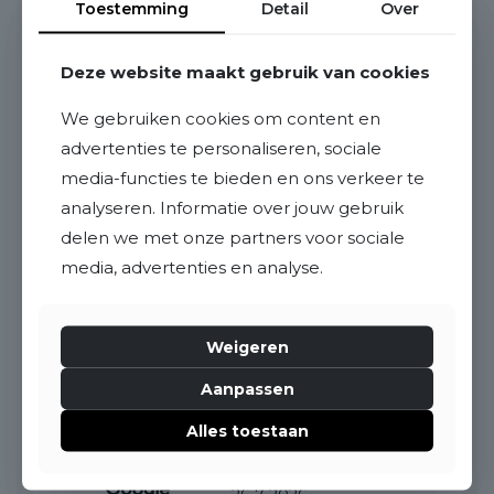
Toestemming
Detail
Over
Neem contact op
Bel mij!
0497 645 341
Deze website maakt gebruik van cookies
Persoonlijk en volledig op maat
Altijd eerlijk en deskundig advies
We gebruiken cookies om content en
Gratis én geheel vrijblijvend
advertenties te personaliseren, sociale
media-functies te bieden en ons verkeer te
analyseren. Informatie over jouw gebruik
9.3
op basis van
66 beoordelingen
delen we met onze partners voor sociale
media, advertenties en analyse.
10
Deskundig en toegankelijk. Wij zijn zeer
Weigeren
tevreden over de dienstverlening!
Aanpassen
Alles toestaan
Hilde